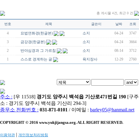
총 게시물 4건, 최근 0 건
번호
제목
글쓴이
날짜
조회
4
묘법연화경(한글본)
소지
04-24
3747
3
금강경(한글본)
소지
04-24
3664
2
반야심경과 그 가르침
소지
08-14
3712
1
스스로 경계하는 글
육지장사
12-29
2760
주소 :
[우 11518]
경기도 양주시 백석읍 기산로471번길 190
[구주
소 : 경기도 양주시 백석읍 기산리 294-3]
종무소 전화번호 :
031-871-0101
/ 이메일 :
barley05@hanmail.net
COPYRIGHT © 2016 www.yukjijangsa.org. ALL RIGHT RESERVED.
|
이용약관
개인정보처리방침