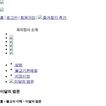
홈
|
로그인
|
회원가입
|
즐겨찾기 추가
release
설법
불교기본예절
지장신앙
이달의 법문
이달의 법문
홈 > 불교의 이해 > 이달의 법문